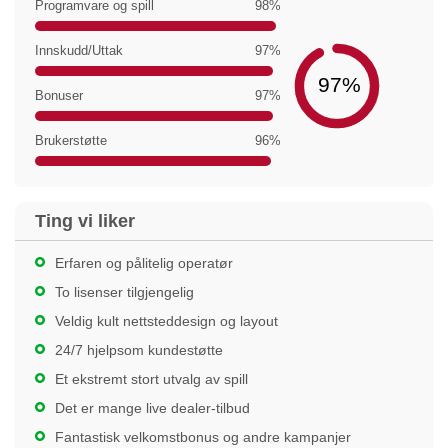
Programvare og spill
98%
Quickspin, Rabcat, Real Dealer Studios, Red
Rake, Red Tiger, Relax Gaming, Skywind,
Spinomenal, Spribe, Stormcraft Studios, Swintt,
Innskudd/Uttak
97%
Switch Studios, Tom Horn, Triple Edge Studios,
97%
Wazdan, Yggdrasil
Bonuser
97%
Brukerstøtte
96%
Ting vi liker
Erfaren og pålitelig operatør
To lisenser tilgjengelig
Veldig kult nettsteddesign og layout
24/7 hjelpsom kundestøtte
Et ekstremt stort utvalg av spill
Det er mange live dealer-tilbud
Fantastisk velkomstbonus og andre kampanjer