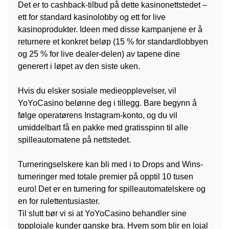
Det er to cashback-tilbud på dette kasinonettstedet –
ett for standard kasinolobby og ett for live
kasinoprodukter. Ideen med disse kampanjene er å
returnere et konkret beløp (15 % for standardlobbyen
og 25 % for live dealer-delen) av tapene dine
generert i løpet av den siste uken.
Hvis du elsker sosiale medieopplevelser, vil
YoYoCasino belønne deg i tillegg. Bare begynn å
følge operatørens Instagram-konto, og du vil
umiddelbart få en pakke med gratisspinn til alle
spilleautomatene på nettstedet.
Turneringselskere kan bli med i to Drops and Wins-
turneringer med totale premier på opptil 10 tusen
euro! Det er en turnering for spilleautomatelskere og
en for rulettentusiaster.
Til slutt bør vi si at YoYoCasino behandler sine
topplojale kunder ganske bra. Hvem som blir en lojal