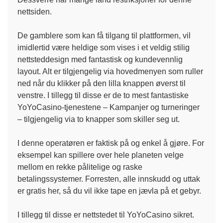
nettsiden.
De gamblere som kan få tilgang til plattformen, vil
imidlertid være heldige som vises i et veldig stilig
nettsteddesign med fantastisk og kundevennlig
layout. Alt er tilgjengelig via hovedmenyen som ruller
ned når du klikker på den lilla knappen øverst til
venstre. I tillegg til disse er de to mest fantastiske
YoYoCasino-tjenestene – Kampanjer og turneringer
– tilgjengelig via to knapper som skiller seg ut.
I denne operatøren er faktisk på og enkel å gjøre. For
eksempel kan spillere over hele planeten velge
mellom en rekke pålitelige og raske
betalingssystemer. Forresten, alle innskudd og uttak
er gratis her, så du vil ikke tape en jævla på et gebyr.
I tillegg til disse er nettstedet til YoYoCasino sikret.