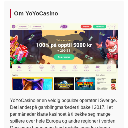
Om YoYoCasino
YoYoCasino er en veldig populær operatør i Sverige.
Det landet på gamblingmarkedet tilbake i 2017. I et
par måneder klarte kasinoet å tiltrekke seg mange
spillere over hele Europa og andre regioner i verden.
Dessverre har mange land restriksjoner for denne