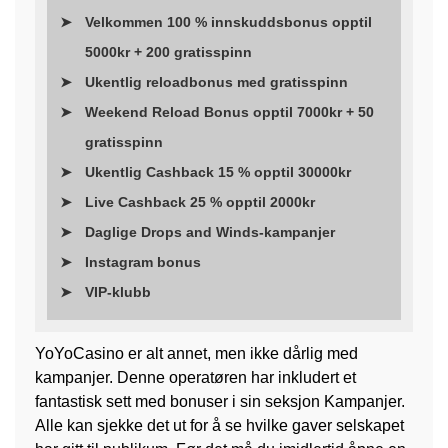
Velkommen 100 % innskuddsbonus opptil
5000kr + 200 gratisspinn
Ukentlig reloadbonus med gratisspinn
Weekend Reload Bonus opptil 7000kr + 50
gratisspinn
Ukentlig Cashback 15 % opptil 30000kr
Live Cashback 25 % opptil 2000kr
Daglige Drops and Winds-kampanjer
Instagram bonus
VIP-klubb
YoYoCasino er alt annet, men ikke dårlig med
kampanjer. Denne operatøren har inkludert et
fantastisk sett med bonuser i sin seksjon Kampanjer.
Alle kan sjekke det ut for å se hvilke gaver selskapet