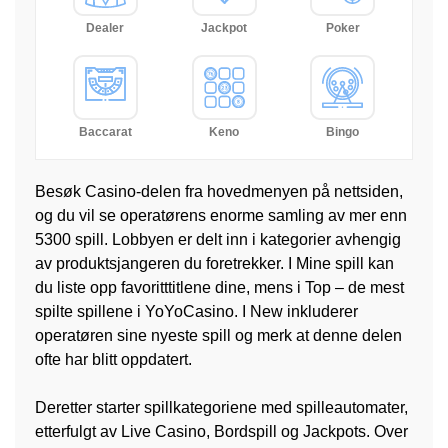
Dealer
Jackpot
Poker
Baccarat
Keno
Bingo
Besøk Casino-delen fra hovedmenyen på nettsiden,
og du vil se operatørens enorme samling av mer enn
5300 spill. Lobbyen er delt inn i kategorier avhengig
av produktsjangeren du foretrekker. I Mine spill kan
du liste opp favoritttitlene dine, mens i Top – de mest
spilte spillene i YoYoCasino. I New inkluderer
operatøren sine nyeste spill og merk at denne delen
ofte har blitt oppdatert.
Deretter starter spillkategoriene med spilleautomater,
etterfulgt av Live Casino, Bordspill og Jackpots. Over