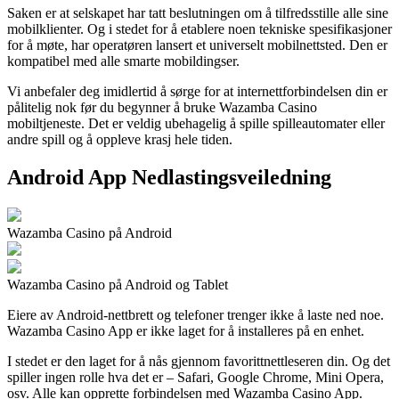
Saken er at selskapet har tatt beslutningen om å tilfredsstille alle sine
mobilklienter. Og i stedet for å etablere noen tekniske spesifikasjoner
for å møte, har operatøren lansert et universelt mobilnettsted. Den er
kompatibel med alle smarte mobildingser.
Vi anbefaler deg imidlertid å sørge for at internettforbindelsen din er
pålitelig nok før du begynner å bruke Wazamba Casino
mobiltjeneste. Det er veldig ubehagelig å spille spilleautomater eller
andre spill og å oppleve krasj hele tiden.
Android App Nedlastingsveiledning
Wazamba Casino på Android
Wazamba Casino på Android og Tablet
Eiere av Android-nettbrett og telefoner trenger ikke å laste ned noe.
Wazamba Casino App er ikke laget for å installeres på en enhet.
I stedet er den laget for å nås gjennom favorittnettleseren din. Og det
spiller ingen rolle hva det er – Safari, Google Chrome, Mini Opera,
osv. Alle kan opprette forbindelsen med Wazamba Casino App.