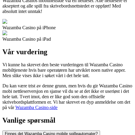
Wazamba Casinos mobilnettside via en nettleser. Alle nettlesere er
akseptert og alle spill fra skrivebordsnettstedet er oppført! Med
absolutt intet unntak!
Wazamba Casino på iPhone
Wazamba Casino på iPad
Vår vurdering
Vi kunne ha skrevet den beste vurderingen til Wazamba Casino
mobiltjeneste hvis bare operatøren har utviklet noen native apper.
Men slike vises ikke i søket vårt i det hele tatt.
Du kan være trist av denne grunn, men hvis du gir Wazamba Casino
mobi nettleserversjon en sjanse vil du se at det ikke er useriøst i det
hele tatt. Tvert imot, den er like god som den offisielle
skrivebordsplattformen er. Vi har skrevet en dyp anmeldelse om det
på vår
Wazamba Casino-side
Vanlige spørsmål
Finnes det Wazamba Casino mobile spilleautomater?