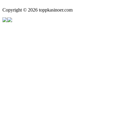
Copyright © 2026 toppkasinoer.com