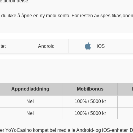
ettforbindelse.
er du ikke å åpne en ny mobilkonto. For resten av spesifikasjo
tet
Android
iOS
t
Appnedladdning
Mobilbonus
Nei
100% / 5000 kr
Nei
100% / 5000 kr
 YoYoCasino kompatibel med alle Android- og iOS-enheter. Det s