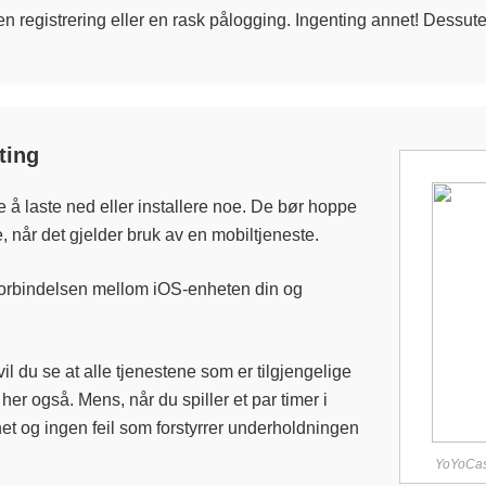
 en registrering eller en rask pålogging. Ingenting annet! Dess
ting
e å laste ned eller installere noe. De bør hoppe
, når det gjelder bruk av en mobiltjeneste.
e forbindelsen mellom iOS-enheten din og
l du se at alle tjenestene som er tilgjengelige
 her også. Mens, når du spiller et par timer i
ghet og ingen feil som forstyrrer underholdningen
YoYoCas