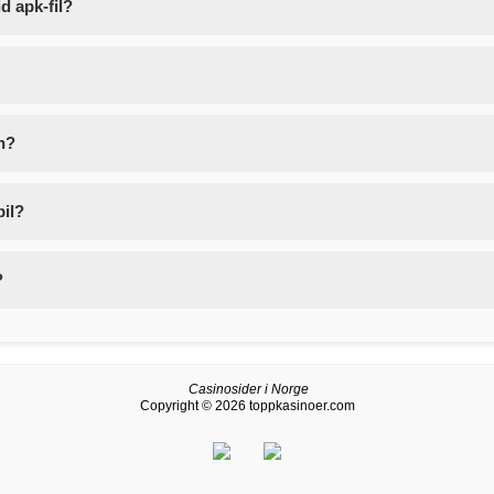
d apk-fil?
n?
bil?
?
Casinosider i Norge
Copyright © 2026 toppkasinoer.com