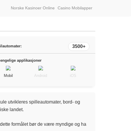
Norske Kasinoer Online
Casino Mobilapper
lautomater:
3500+
jengelige applikasjoner
Mobil
Android
iOS
e utvikleres spilleautomater, bord- og
iske landet.
r dette formålet bør de være myndige og ha