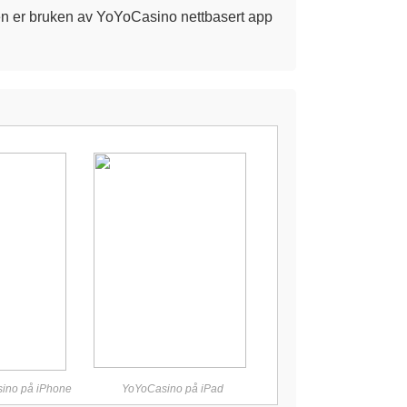
uten er bruken av YoYoCasino nettbasert app
ino på iPhone
YoYoCasino på iPad