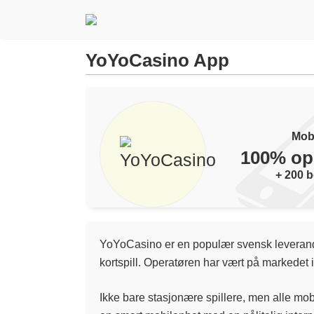
YoYoCasino App
Mob
100% opp
+ 200 
YoYoCasino er en populær svensk leverandø
kortspill. Operatøren har vært på markedet i
Ikke bare stasjonære spillere, men alle mo