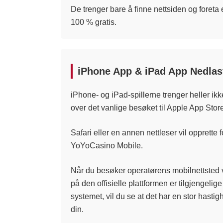
De trenger bare å finne nettsiden og foreta
100 % gratis.
iPhone App & iPad App Nedlas
iPhone- og iPad-spillerne trenger heller ikk
over det vanlige besøket til Apple App Store
Safari eller en annen nettleser vil opprett
YoYoCasino Mobile.
Når du besøker operatørens mobilnettsted vi
på den offisielle plattformen er tilgjengelige
systemet, vil du se at det har en stor hasti
din.