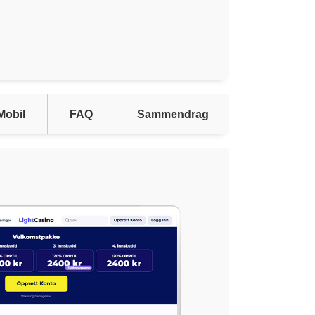
Mobil
FAQ
Sammendrag