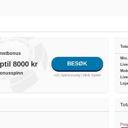
Total
mstbonus
Min.
til 8000 kr
BESØK
Live
Mob
bonusspinn
+18 | Spill Ansvarlig | Vilkår Gjelder
Live
Loja
Tot
Prog