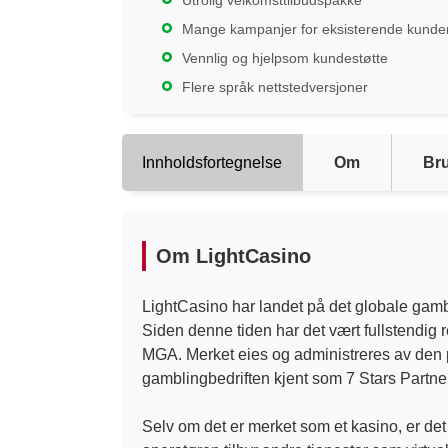
Utrolig velkomsttilbudspakke
Mange kampanjer for eksisterende kunde
Vennlig og hjelpsom kundestøtte
Flere språk nettstedversjoner
Innholdsfortegnelse
Om
Bru
Om LightCasino
LightCasino har landet på det globale gamb
Siden denne tiden har det vært fullstendig 
MGA. Merket eies og administreres av den 
gamblingbedriften kjent som 7 Stars Partne
Selv om det er merket som et kasino, er det 