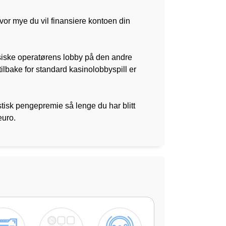
hvor mye du vil finansiere kontoen din
assiske operatørens lobby på den andre
ilbake for standard kasinolobbyspill er
tisk pengepremie så lenge du har blitt
euro.