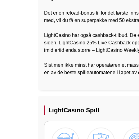
Det er en reload-bonus til for det første in
med, vil du få en superpakke med 50 ekstra
LightCasino har også cashback-tilbud. De er
siden. LightCasino 25% Live Cashback opptil
imidlertid enda større – LightCasino Week
Sist men ikke minst har operatøren et massi
en av de beste spilleautomatene i løpet av 
LightCasino Spill