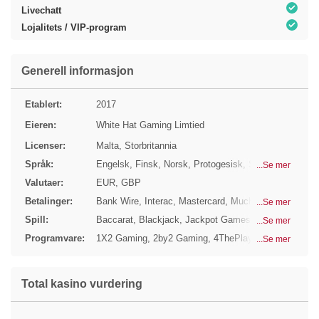
Livechatt
Lojalitets / VIP-program
Generell informasjon
Etablert:
2017
Eieren:
White Hat Gaming Limtied
Licenser:
Malta, Storbritannia
Språk:
Engelsk, Finsk, Norsk, Protogesisk, Spansk,
...Se mer
Tysk
Valutaer:
EUR, GBP
Betalinger:
Bank Wire, Interac, Mastercard, Muchbetter,
...Se mer
Neteller, Paysafe Card, Skrill, Sofort, Visa
Spill:
Baccarat, Blackjack, Jackpot Games, Live
...Se mer
Casino, Roulette, Slots, Video Poker
Programvare:
1X2 Gaming, 2by2 Gaming, 4ThePlayer,
...Se mer
Adoptit, Ainsworth, Alchemy, all41, Apollo,
Asylum, Bulletproof, Chance Interactive,
Concept Gaming, Crazy Tooth, Dice Lab,
Total kasino vurdering
Electric Elephant, Evolution Gmaing, Eyecon,
Ezugi, Fantasma, Fortune factory, Foxium,
Fuga, Gamevy, Gold Coin, Golden Rock