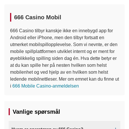
666 Casino Mobil
666 Casino tilbyr kanskje ikke en innebygd app for
Android eller iPhone, men den tilbyr fortsatt en
utmerket mobilspillopplevelse. Som vi nevnte, er den
mobile spillplattformen utviklet internt og er ment for
øyeblikkelig spilling siden dag én. Hva dette betyr er
at du kan spille her på nesten hvilken som helst
mobilenhet og ved hjelp av en hvilken som helst
ledende mobilnettleser. Mer om emnet kan du finne ut
i
666 Mobile Casino-anmeldelsen
Vanlige spørsmål