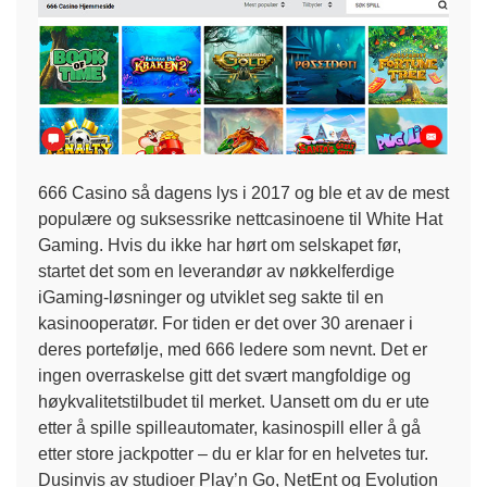
666 Casino så dagens lys i 2017 og ble et av de mest
populære og suksessrike nettcasinoene til White Hat
Gaming. Hvis du ikke har hørt om selskapet før,
startet det som en leverandør av nøkkelferdige
iGaming-løsninger og utviklet seg sakte til en
kasinooperatør. For tiden er det over 30 arenaer i
deres portefølje, med 666 ledere som nevnt. Det er
ingen overraskelse gitt det svært mangfoldige og
høykvalitetstilbudet til merket. Uansett om du er ute
etter å spille spilleautomater, kasinospill eller å gå
etter store jackpotter – du er klar for en helvetes tur.
Dusinvis av studioer Play’n Go, NetEnt og Evolution