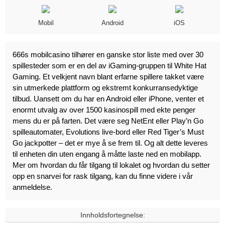
Mobil
Android
iOS
666s mobilcasino tilhører en ganske stor liste med over 30
spillesteder som er en del av iGaming-gruppen til White Hat
Gaming. Et velkjent navn blant erfarne spillere takket være
sin utmerkede plattform og ekstremt konkurransedyktige
tilbud. Uansett om du har en Android eller iPhone, venter et
enormt utvalg av over 1500 kasinospill med ekte penger
mens du er på farten. Det være seg NetEnt eller Play’n Go
spilleautomater, Evolutions live-bord eller Red Tiger’s Must
Go jackpotter – det er mye å se frem til. Og alt dette leveres
til enheten din uten engang å måtte laste ned en mobilapp.
Mer om hvordan du får tilgang til lokalet og hvordan du setter
opp en snarvei for rask tilgang, kan du finne videre i vår
anmeldelse.
Innholdsfortegnelse: