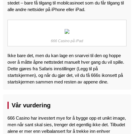
stedet – bare få tilgang til mobilcasinoet som du får tilgang til
alle andre nettsider på iPhone eller iPad.
666 Casino på iPad
Ikke bare det, men du kan lage en snarvei til den og hoppe
over å måtte åpne nettstedet manuelt hver gang du vil spille.
Dette gjøres fra Safaris innstillinger (Legg til på
startskjermen), og når du gjør det, vil du få 666s ikonsett på
startskjermen sammen med resten av appene dine.
Vår vurdering
666 Casino har investert mye for å bygge opp et unikt image,
men når sant skal sies, trenger det egentlig ikke det. Tilbudet
alene er mer enn velbalansert for å trekke inn enhver