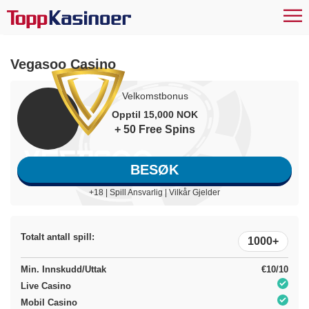
Vegasoo Casino
Velkomstbonus
Opptil 15,000 NOK
+ 50 Free Spins
BESØK
+18 | Spill Ansvarlig | Vilkår Gjelder
Totalt antall spill:
1000+
Min. Innskudd/Uttak
€10/10
Live Casino
Mobil Casino