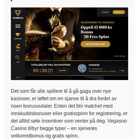
Det som får alle spillere til å gå gaga over nye
kasinoer, er løftet om en sjanse til å dra fordel av
noen bonusavtaler. Enten det blir matchet med
innskuddsbonuser eller gratisspinn for registrering, er
det alltid søte insentiver som venter på deg. Vegasoo
Casino tilbyr begge typer – en sjenerøs
velkomstbonus og gratis spinn.