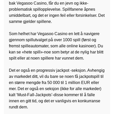
bak Vegasoo Casino, får du en jevn og ikke-
problematisk spillopplevelse. Spillfanene åpnes
umiddelbart, og det er ingen feil eller forsinkelser. Det
samme gjelder spillene.
Som helhet har Vegasoo Casino en lett å navigere
gjennom spillutvalget på over 1000 spill (først og
fremst spilleautomater, som alle online kasinoer). Du
kan se «hete spill»-noe som betyr at de nylig har blitt
spilt eller at noen spillere har vunnet dem.
Det er også en progressiv jackpot -seksjon. Avhengig
av markedet ditt, vil du bare se noen få jackpotspill til
en større mengde fra 50 000 til 1 million EUR eller
mer. Det er også en seksjon (ikke for alle markeder)
kalt ‘Must-Fall-Jackpots’-disse kommer til å falle
innen en gitt tid, og det er vanligvis en konkurranse
rundt dem.