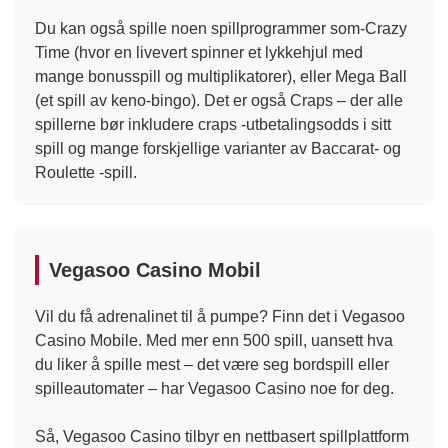
Du kan også spille noen spillprogrammer som-Crazy
Time (hvor en livevert spinner et lykkehjul med
mange bonusspill og multiplikatorer), eller Mega Ball
(et spill av keno-bingo). Det er også Craps – der alle
spillerne bør inkludere craps -utbetalingsodds i sitt
spill og mange forskjellige varianter av Baccarat- og
Roulette -spill.
Vegasoo Casino Mobil
Vil du få adrenalinet til å pumpe? Finn det i Vegasoo
Casino Mobile. Med mer enn 500 spill, uansett hva
du liker å spille mest – det være seg bordspill eller
spilleautomater – har Vegasoo Casino noe for deg.
Så, Vegasoo Casino tilbyr en nettbasert spillplattform