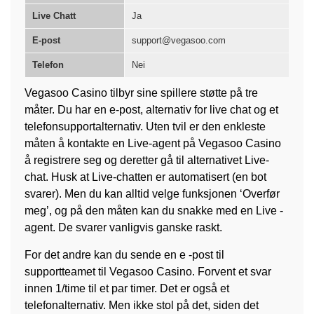
Live Chatt
Ja
E-post
support@vegasoo.com
Telefon
Nei
Vegasoo Casino tilbyr sine spillere støtte på tre
måter. Du har en e-post, alternativ for live chat og et
telefonsupportalternativ. Uten tvil er den enkleste
måten å kontakte en Live-agent på Vegasoo Casino
å registrere seg og deretter gå til alternativet Live-
chat. Husk at Live-chatten er automatisert (en bot
svarer). Men du kan alltid velge funksjonen ‘Overfør
meg’, og på den måten kan du snakke med en Live -
agent. De svarer vanligvis ganske raskt.
For det andre kan du sende en e -post til
supportteamet til Vegasoo Casino. Forvent et svar
innen 1/time til et par timer. Det er også et
telefonalternativ. Men ikke stol på det, siden det