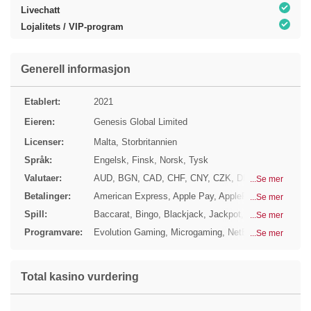
Livechatt
Lojalitets / VIP-program
Generell informasjon
Etablert:
2021
Eieren:
Genesis Global Limited
Licenser:
Malta, Storbritannien
Språk:
Engelsk, Finsk, Norsk, Tysk
Valutaer:
AUD, BGN, CAD, CHF, CNY, CZK, DKK, EUR,
...Se mer
GBP, GEL, HRK, HUF, KRW, MXN, NGN, NOK,
Betalinger:
American Express, Apple Pay, ApplePay,
...Se mer
PEN, PLN, RON, RUB, SEK, TRY, UAH, USD,
AstroPay, Bank Transfer, boku, Diners Club
Spill:
Baccarat, Bingo, Blackjack, Jackpot, Keno,
ZAR
...Se mer
International, EasyEFT, ECOBANQ, EcoPayz,
Live Casino, Roulette, Slots, Video Poker
Programvare:
Evolution Gaming, Microgaming, NetEnt, Play'N
Euteller, giropay, Google Pay, iDebit, Instadebit,
...Se mer
Go, Pragmatic Play, Push Gaming, Quickspin,
Interac, Jeton Wallet, Mastercard, MiFinity,
Red Tiger Gaming, Relax Gaming, Yggdrasil
Muchbetter, Neteller, Paypal, Paysafecard,
paytm, Rapid, RuPay, Skrill,
Total kasino vurdering
Sofortuberweisung, SwiffyEft, Trustly, UPI NET
Banking, Visa