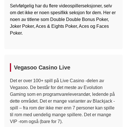
Selvfølgelig har du flere videospillerseksjoner, selv
om det ikke er noen spesifikk seksjon for dem. Her er
noen av titlene som Double Double Bonus Poker,
Joker Poker, Aces & Eights Poker, Aces og Faces
Poker.
Vegasoo Casino Live
Det er over 100+ spill på Live Casino -delen av
Vegasoo. De består for det meste av Evolution
Gaming som en programvareleverandør, ledende på
dette området. Det er mange varianter av Blackjack -
spill – fra rom der ikke mer enn 7 personer kan spille
til rom med uendelig mange spillere. Det er mange
VIP -rom også (bare for 7).