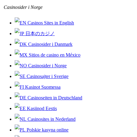
Casinosider i Norge
Casinos Sites in English
日本のカジノ
Casinosider i Danmark
Sitios de casino en México
Casinosider i Norge
Casinosajter i Sverige
Kasinot Suomessa
Casinoseiten in Deutschland
Kasiinod Eestis
Casinosites in Nederland
Polskie kasyna online