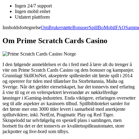
Ingen 24/7 support
Ingen mobil enhet
Utdatert plattform
Innholdsfortegnelse
Om
Brukerstøtte
Bonuser
Spill
Bo
Mobil
FAQ
Samme
Om Prime Scratch Cards Casino
I den følgende anmeldelsen er du i ferd med å lære alt du trenger å
vite om Prime Scratch Cards Casino og dets bonuser og kampanjer.
Grunnlagt SkillOnNet, aksepterte spillestedet sitt første spill i 2014
og opererer for tiden med tillatelser fra Storbritannia, Malta og
Sverige. Når det gjelder eierselskapet, har det tonnevis med erfaring
å vise til og er en velrespektert leverandør av nøkkelferdige
løsninger i iGaming-industrien. Enda viktigere, erfaringen oversetter
seg til alle aspekter av kasinoets tilbud. Spillbiblioteket samler for
det første mer enn 3000 titler levert i samarbeid med anerkjente
spillutviklere, inkl. NetEnt, Pragmatic Play og Red Tiger.
Skrapelodd tar selvfølgelig en spesiell plass i samlingen, men
bortsett fra det er det tonnevis av kvalitetsspilleautomater, store
jackpotter og live-bord som tilbys.