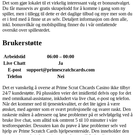
Det som gjør lokalet til et virkelig interessant valg er bonusutvalget.
Du får massevis av gratis skrapelodd for å komme i gang som ny
spiller, men i tillegg til dette er det daglige tilbud og mye mer som du
er i ferd med å finne ut av selv. Detaljert informasjon om dem alle,
inkl. bonusvilkår og mobilspilling finner du i vår omfattende
oversikt over spillestedet.
Brukerstøtte
Arbeidstid
06:00 – 00:00
Live Chatt
Ja
E-post
support@primescratchcards.com
Telefon
Nei
Det er vanskelig å overse at Prime Scrat Chcards Casino ikke tilbyr
24/7 kundestøtte. På plussiden veier det imidlertid delvis opp for det
med omnikanal-assistanse, inkludert via live chat, e-post og telefon.
Når det kommer ned til tjenestekvalitet, er det lite igjen å være
ønsket, med agenter som er svært profesjonelle og svarer raskt. Den
raskeste måten å adressere og løse problemer på er selvfølgelig ved å
bruke live chat, som alltid tok omtrent 5 til 10 minutter i våre
testforespørsler. Dessuten kan du prøve å løse problemer selv ved
hjelp av Prime Scratch Cards hjelpesenterside. Den inneholder den