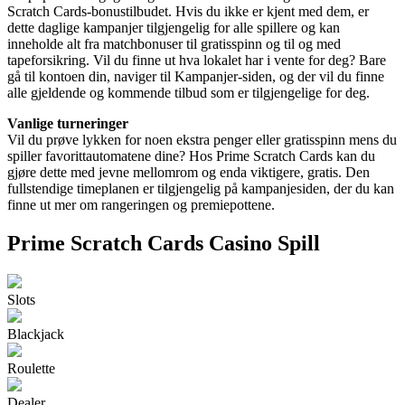
Scratch Cards-bonustilbudet. Hvis du ikke er kjent med dem, er
dette daglige kampanjer tilgjengelig for alle spillere og kan
inneholde alt fra matchbonuser til gratisspinn og til og med
tapeforsikring. Vil du finne ut hva lokalet har i vente for deg? Bare
gå til kontoen din, naviger til Kampanjer-siden, og der vil du finne
alle gjeldende og kommende tilbud som er tilgjengelige for deg.
Vanlige turneringer
Vil du prøve lykken for noen ekstra penger eller gratisspinn mens du
spiller favorittautomatene dine? Hos Prime Scratch Cards kan du
gjøre dette med jevne mellomrom og enda viktigere, gratis. Den
fullstendige timeplanen er tilgjengelig på kampanjesiden, der du kan
finne ut mer om rangeringen og premiepottene.
Prime Scratch Cards Casino Spill
Slots
Blackjack
Roulette
Dealer