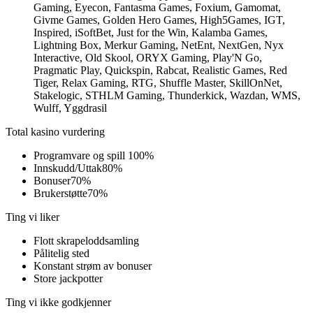
Gaming, Eyecon, Fantasma Games, Foxium, Gamomat,
Givme Games, Golden Hero Games, High5Games, IGT,
Inspired, iSoftBet, Just for the Win, Kalamba Games,
Lightning Box, Merkur Gaming, NetEnt, NextGen, Nyx
Interactive, Old Skool, ORYX Gaming, Play'N Go,
Pragmatic Play, Quickspin, Rabcat, Realistic Games, Red
Tiger, Relax Gaming, RTG, Shuffle Master, SkillOnNet,
Stakelogic, STHLM Gaming, Thunderkick, Wazdan, WMS,
Wulff, Yggdrasil
Total kasino vurdering
Programvare og spill
100%
Innskudd/Uttak
80%
Bonuser
70%
Brukerstøtte
70%
Ting vi liker
Flott skrapeloddsamling
Pålitelig sted
Konstant strøm av bonuser
Store jackpotter
Ting vi ikke godkjenner