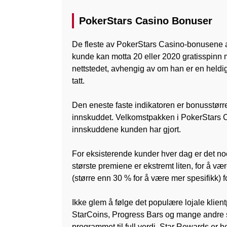
PokerStars Casino Bonuser
De fleste av PokerStars Casino-bonusene a
kunde kan motta 20 eller 2020 gratisspinn m
nettstedet, avhengig av om han er en heldig f
tatt.
Den eneste faste indikatoren er bonusstør
innskuddet. Velkomstpakken i PokerStars Casi
innskuddene kunden har gjort.
For eksisterende kunder hver dag er det noe
største premiene er ekstremt liten, for å v
(større enn 30 % for å være mer spesifikk) fo
Ikke glem å følge det populære lojale klien
StarCoins, Progress Bars og mange andre s
programmet til full verdi. Star Rewards er