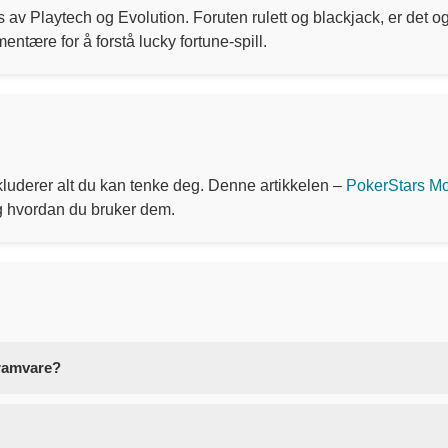
 av Playtech og Evolution. Foruten rulett og blackjack, er det 
entære for å forstå lucky fortune-spill.
luderer alt du kan tenke deg. Denne artikkelen –
PokerStars Mo
og hvordan du bruker dem.
gramvare?