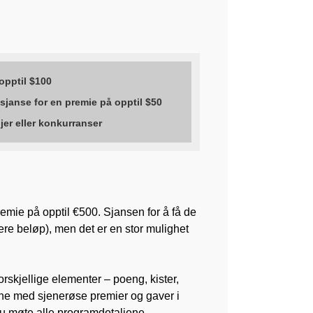
opptil $100
janse for en premie på opptil $50
jer eller konkurranser
emie på opptil €500. Sjansen for å få de
ere beløp), men det er en stor mulighet
skjellige elementer – poeng, kister,
ene med sjenerøse premier og gaver i
du møte alle programdetaljene.