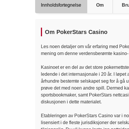
Innholdsfortegnelse
Om
Bru
Om PokerStars Casino
Les noen detaljer om vår erfaring med Poke
mening om denne verdensberømte kasino- 
Kasinoet er en del av det store pokernetts
ledende i det internasjonale i 20 år. I løpet 
århundre bestemte selskapet seg for å gå 
prøve det med noen andre spill. Dermed ka
sportsbookmaker, samt PokerStars nettcasin
diskusjonen i dette materialet.
Etableringen av PokerStars Casino var i n
lisensiert i de fleste jurisdiksjoner der sel