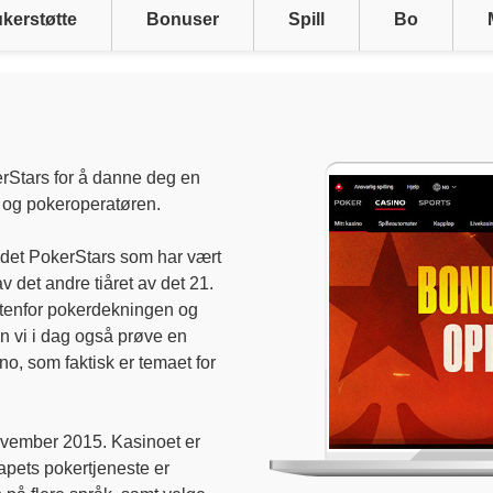
kerstøtte
Bonuser
Spill
Bo
rStars for å danne deg en
og pokeroperatøren.
tedet PokerStars som har vært
av det andre tiåret av det 21.
utenfor pokerdekningen og
n vi i dag også prøve en
o, som faktisk er temaet for
ovember 2015. Kasinoet er
skapets pokertjeneste er