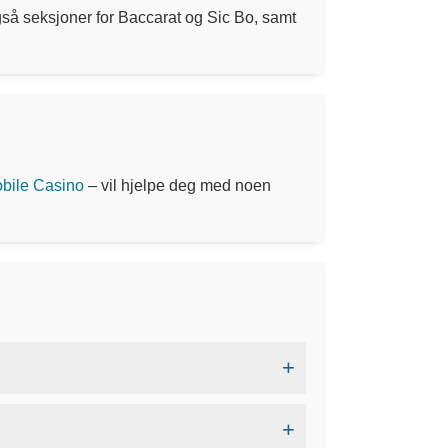
også seksjoner for Baccarat og Sic Bo, samt
bile Casino
– vil hjelpe deg med noen