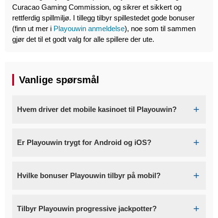
Curacao Gaming Commission, og sikrer et sikkert og
rettferdig spillmiljø. I tillegg tilbyr spillestedet gode bonuser
(finn ut mer i
Playouwin anmeldelse
), noe som til sammen
gjør det til et godt valg for alle spillere der ute.
Vanlige spørsmål
Hvem driver det mobile kasinoet til Playouwin?
Er Playouwin trygt for Android og iOS?
Hvilke bonuser Playouwin tilbyr på mobil?
Tilbyr Playouwin progressive jackpotter?