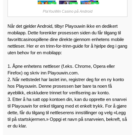
PlaYouWin Casino på Android
Når det gjelder Android, tilbyr Playouwin ikke en dedikert
mobilapp. Dette forenkler prosessen siden du får tilgang til
favorittcasinospillene dine direkte gjennom enhetens mobile
nettleser. Her er en trinn-for-trinn-guide for å hjelpe deg i gang
uten behov for en mobilapp:
1. Åpne enhetens nettleser (f.eks. Chrome, Opera eller
Firefox) og skriv inn Playouwin.com.
2. Når nettstedet har lastet inn, registrer deg for en ny konto
hos Playouwin. Denne prosessen bør bare ta noen få
øyeblikk, ekskludere trinnet for verifisering av konto.
3. Etter å ha satt opp kontoen din, kan du opprette en snarvei
til Playouwin for enkel tilgang med et enkelt trykk. For å gjøre
dette, får du tilgang til nettleserens innstillinger og velg «Legg
til på startskjermen.» Oppgi et navn på snarveien, bekreft, så
er du klar.