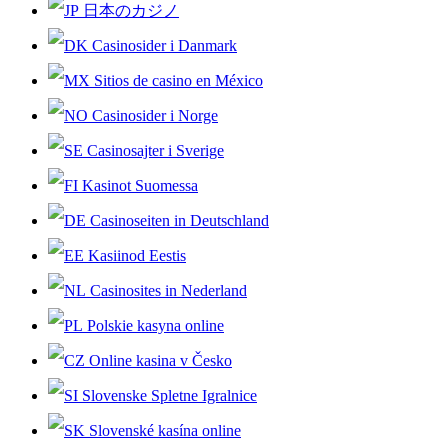
日本のカジノ
Casinosider i Danmark
Sitios de casino en México
Casinosider i Norge
Casinosajter i Sverige
Kasinot Suomessa
Casinoseiten in Deutschland
Kasiinod Eestis
Casinosites in Nederland
Polskie kasyna online
Online kasina v Česko
Slovenske Spletne Igralnice
Slovenské kasína online