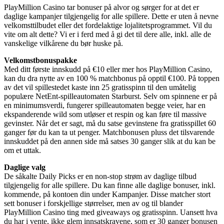
PlayMillion Casino tar bonuser på alvor og sørger for at det er
daglige kampanjer tilgjengelig for alle spillere. Dette er uten å nevne
velkomsttilbudet eller det fordelaktige lojalitetsprogrammet. Vil du
vite om alt dette? Vi er i ferd med å gi det til dere alle, inkl. alle de
vanskelige vilkårene du bør huske på.
Velkomstbonuspakke
Med ditt første innskudd på €10 eller mer hos PlayMillion Casino,
kan du dra nytte av en 100 % matchbonus på opptil €100. På toppen
av det vil spillestedet kaste inn 25 gratisspinn til den umåtelig
populære NetEnt-spilleautomaten Starburst. Selv om spinnene er på
en minimumsverdi, fungerer spilleautomaten begge veier, har en
ekspanderende wild som utløser et respin og kan føre til massive
gevinster. Når det er sagt, må du satse gevinstene fra gratisspillet 60
ganger før du kan ta ut penger. Matchbonusen pluss det tilsvarende
innskuddet på den annen side må satses 30 ganger slik at du kan be
om et uttak.
Daglige valg
De såkalte Daily Picks er en non-stop strøm av daglige tilbud
tilgjengelig for alle spillere. Du kan finne alle daglige bonuser, inkl.
kommende, på kontoen din under Kampanjer. Disse matcher stort
sett bonuser i forskjellige størrelser, men av og til blander
PlayMillion Casino ting med giveaways og gratisspinn. Uansett hva
du har i vente, ikke glem innsatskravene, som er 30 ganger bonusen