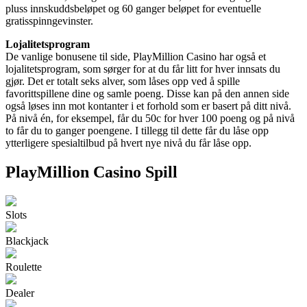
pluss innskuddsbeløpet og 60 ganger beløpet for eventuelle
gratisspinngevinster.
Lojalitetsprogram
De vanlige bonusene til side, PlayMillion Casino har også et
lojalitetsprogram, som sørger for at du får litt for hver innsats du
gjør. Det er totalt seks alver, som låses opp ved å spille
favorittspillene dine og samle poeng. Disse kan på den annen side
også løses inn mot kontanter i et forhold som er basert på ditt nivå.
På nivå én, for eksempel, får du 50c for hver 100 poeng og på nivå
to får du to ganger poengene. I tillegg til dette får du låse opp
ytterligere spesialtilbud på hvert nye nivå du får låse opp.
PlayMillion Casino Spill
Slots
Blackjack
Roulette
Dealer