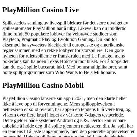
PlayMillion Casino Live
Spillestedets samling av live-spill blekner før det store utvalget av
spilleautomater PlayMillion har å tilby. Likevel kan du imidlertid
finne rundt 50 populære lobbyer fra velprøvde studioer som
Playtech, Pragmatic Play og Evolution Gaming. Du kan for
eksempel ha syv-seters blackjack til europeiske og amerikanske
regler sammen med en rekke lobbyer for storspillere. Den gode
nyheten for rulettspillerne er fransk rulett med La Partage, mens
pokerfans kan ha noen Texas Hold’em mot huset. For å toppe det
kan du også spille baccarat, inkl. Med bonusmultiplikatorer, samt
hotte spillprogrammer som Who Wants to Be a Millionaire.
PlayMillion Casino Mobil
PlayMillion Casino lanserte sin app i 2021, men den klarte heller
ikke å leve opp til forventningene. Mens spillopplevelsen i
nettleseren er solid overalt, har appen en tendens til å være treg, og
vi kom over flere krasj i løpet av vår korte 7-dagers testperiode.
Dette gjelder både systemer Android og iOS. Derfor kan vi bare
anbefale å holde deg til å spille gjennom nettleseren din. Ja, spill har
en tendens til å laste langsommere, men den generelle opplevelsen er
bunnsolid. Hvis du vil finne ut mer om det, inkl. om de tekniske