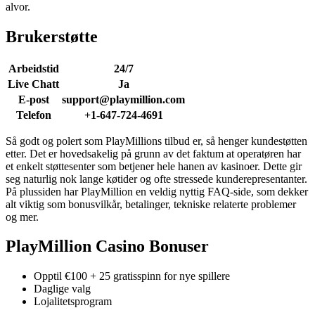
alvor.
Brukerstøtte
Arbeidstid
24/7
Live Chatt
Ja
E-post
support@playmillion.com
Telefon
+1-647-724-4691
Så godt og polert som PlayMillions tilbud er, så henger kundestøtten
etter. Det er hovedsakelig på grunn av det faktum at operatøren har
et enkelt støttesenter som betjener hele hanen av kasinoer. Dette gir
seg naturlig nok lange køtider og ofte stressede kunderepresentanter.
På plussiden har PlayMillion en veldig nyttig FAQ-side, som dekker
alt viktig som bonusvilkår, betalinger, tekniske relaterte problemer
og mer.
PlayMillion Casino Bonuser
Opptil €100 + 25 gratisspinn for nye spillere
Daglige valg
Lojalitetsprogram