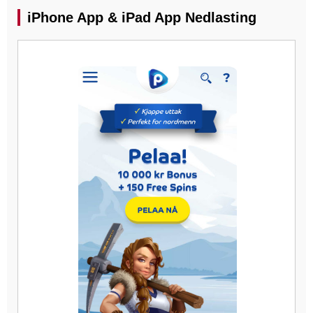
iPhone App & iPad App Nedlasting