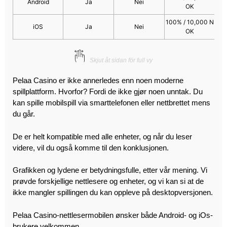
Android
Ja
Nei
OK
100% / 10,000 N
iOS
Ja
Nei
OK
Skjut åt sidan för full vy
Pelaa Casino er ikke annerledes enn noen moderne
spillplattform. Hvorfor? Fordi de ikke gjør noen unntak. Du
kan spille mobilspill via smarttelefonen eller nettbrettet mens
du går.
De er helt kompatible med alle enheter, og når du leser
videre, vil du også komme til den konklusjonen.
Grafikken og lydene er betydningsfulle, etter vår mening. Vi
prøvde forskjellige nettlesere og enheter, og vi kan si at de
ikke mangler spillingen du kan oppleve på desktopversjonen.
Pelaa Casino-nettlesermobilen ønsker både Android- og iOs-
brukere velkommen.