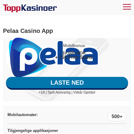
Pelaa Casino App
Mobilbonus
10,000 NOK
+ 150 Free Spins
LASTE NED
+18 | Spill Ansvarlig | Vilkår Gjelder
Mobilautomater:
500+
Tilgjengelige applikasjoner