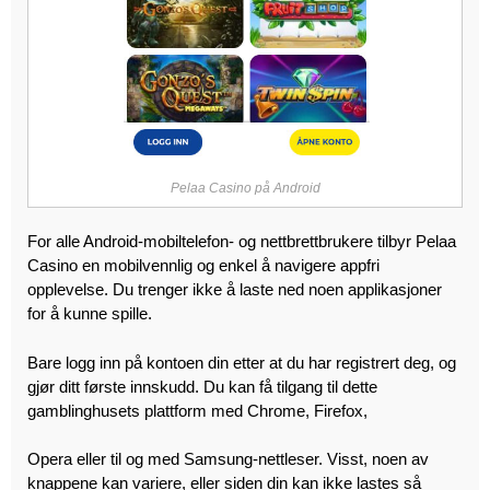
Pelaa Casino på Android
For alle Android-mobiltelefon- og nettbrettbrukere tilbyr Pelaa
Casino en mobilvennlig og enkel å navigere appfri
opplevelse. Du trenger ikke å laste ned noen applikasjoner
for å kunne spille.
Bare logg inn på kontoen din etter at du har registrert deg, og
gjør ditt første innskudd. Du kan få tilgang til dette
gamblinghusets plattform med Chrome, Firefox,
Opera eller til og med Samsung-nettleser. Visst, noen av
knappene kan variere, eller siden din kan ikke lastes så