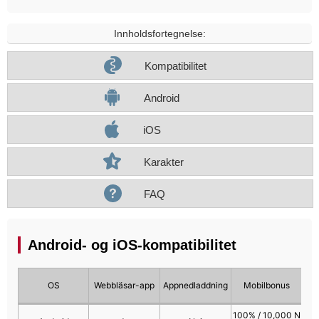
Innholdsfortegnelse:
Kompatibilitet
Android
iOS
Karakter
FAQ
Android- og iOS-kompatibilitet
Liv
OS
Webbläsar-app
Appnedladdning
Mobilbonus
100% / 10,000 N