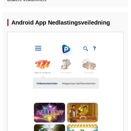
Android App Nedlastingsveiledning