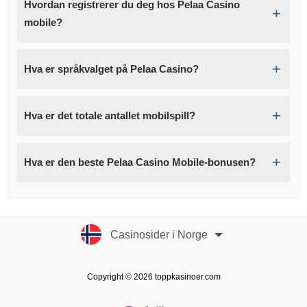
Hvordan registrerer du deg hos Pelaa Casino
mobile?
Hva er språkvalget på Pelaa Casino?
Hva er det totale antallet mobilspill?
Hva er den beste Pelaa Casino Mobile-bonusen?
Casinosider i Norge
Copyright © 2026 toppkasinoer.com