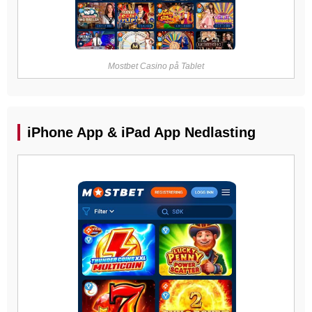
Mostbet Casino på Tablet
iPhone App & iPad App Nedlasting