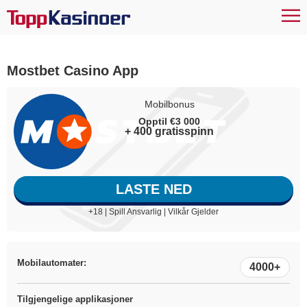
Mostbet Casino App
Mobilbonus
Opptil €3 000
+ 400 gratisspinn
LASTE NED
+18 | Spill Ansvarlig | Vilkår Gjelder
Mobilautomater:
4000+
Tilgjengelige applikasjoner