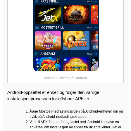
Mostbet Casino på Android
Android-oppsettet er enkelt og følger den vanlige
installasjonsprosessen for offshore-APK-er.
Åpne Mostbet-nedlastingssiden på Android-enheten din og
trykk på Android-nedlastingsknappen.
Vent til APK-filen er ferdig lastet ned. Android kan vise en
advarsel om installasjon av apper fra ukjente kilder. Det er