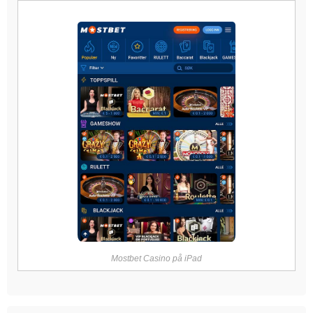
Mostbet Casino på iPad