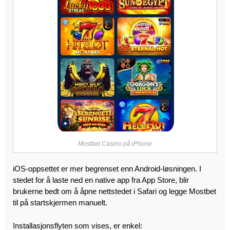
Mostbet Casino på iPhone
iOS-oppsettet er mer begrenset enn Android-løsningen. I
stedet for å laste ned en native app fra App Store, blir
brukerne bedt om å åpne nettstedet i Safari og legge Mostbet
til på startskjermen manuelt.
Installasjonsflyten som vises, er enkel: