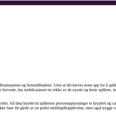
ariasjonen og bonustilbudene. Uten at det kreves noen app for å spille, k
n forvente, har mobilcasinoet en rekke av de nyeste og beste spillene, i
het. All data knyttet til spillerens personopplysninger er kryptert og ca
e bare får glede av en polert mobilspillopplevelse, men også trygge og sik