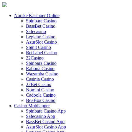
Norske Kasinoer Online
Spinbara Casino
BassBet Casino
Safecasino
Legiano Casino
AzurSlot Casino
Spinit Casino
BetLabel Casino
22Casino
Spinbara Casino
Rabona Casino
Wazamba Casino
Casinia Casino
22Bet Casino
Nomini Casino
Cadoola Casino
BoaBoa Casino
Casino Mobilapper
Spinbara Casino App
Safecasino App
BassBet Casino App
AzurSlot Casino App