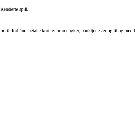
sensierte spill.
kort til forhåndsbetalte kort, e-lommebøker, banktjenester og til og med 