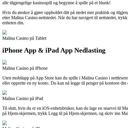
alle tilgjengelige kasinospill og begynne å spille på et blunk!
Hvis du ønsker å gjøre oppholdet ditt på stedet mer praktisk og tilgje
etter Malina Casino-nettstedet. Når du har navigert til nettstedet, tryk
enheten din.
Malina Casino på Tablet
iPhone App & iPad App Nedlasting
Malina Casino på iPhone
Uten mobilapp på App Store kan du spille i Malina Casino i nettlesere
eller opprette en ny konto. Du kan nå legge til penger på kontoen din
Malina Casino på iPad
Til slutt, hvis du er en iOS-enhetsbruker, kan du lage en snarvei til M
på Hjem-skjermen, trykk Legg til på Hjem-skjermen, og skriv inn Malina 