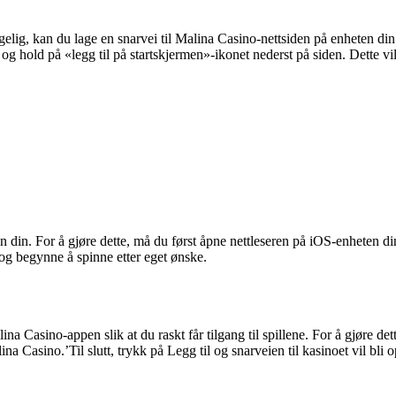
ngelig, kan du lage en snarvei til Malina Casino-nettsiden på enheten di
k og hold på «legg til på startskjermen»-ikonet nederst på siden. Dette vi
n din. For å gjøre dette, må du først åpne nettleseren på iOS-enheten d
 og begynne å spinne etter eget ønske.
alina Casino-appen slik at du raskt får tilgang til spillene. For å gjøre
Casino.’Til slutt, trykk på Legg til og snarveien til kasinoet vil bli op