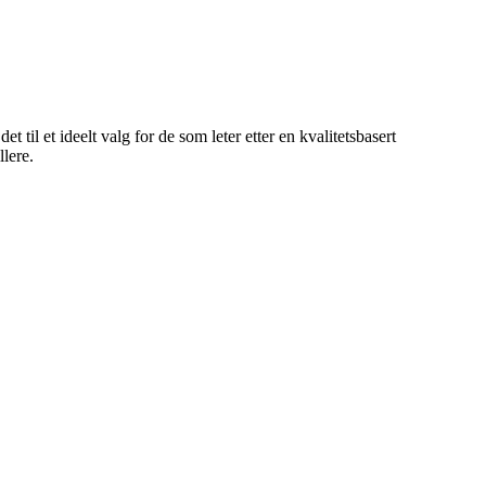
til et ideelt valg for de som leter etter en kvalitetsbasert
llere.