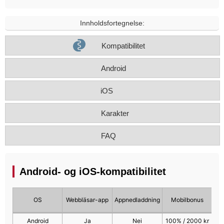
Innholdsfortegnelse:
Kompatibilitet
Android
iOS
Karakter
FAQ
Android- og iOS-kompatibilitet
Liv
OS
Webbläsar-app
Appnedladdning
Mobilbonus
Android
Ja
Nei
100% / 2000 kr