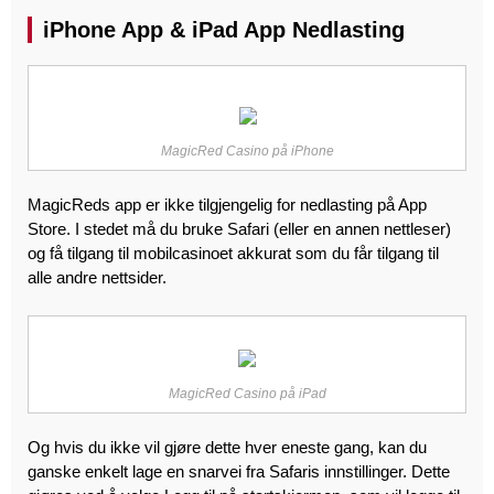
iPhone App & iPad App Nedlasting
MagicRed Casino på iPhone
MagicReds app er ikke tilgjengelig for nedlasting på App
Store. I stedet må du bruke Safari (eller en annen nettleser)
og få tilgang til mobilcasinoet akkurat som du får tilgang til
alle andre nettsider.
MagicRed Casino på iPad
Og hvis du ikke vil gjøre dette hver eneste gang, kan du
ganske enkelt lage en snarvei fra Safaris innstillinger. Dette