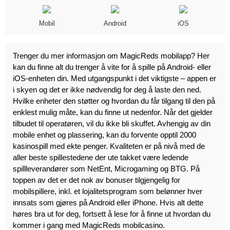
Mobil
Android
iOS
Trenger du mer informasjon om MagicReds mobilapp? Her
kan du finne alt du trenger å vite for å spille på Android- eller
iOS-enheten din. Med utgangspunkt i det viktigste – appen er
i skyen og det er ikke nødvendig for deg å laste den ned.
Hvilke enheter den støtter og hvordan du får tilgang til den på
enklest mulig måte, kan du finne ut nedenfor. Når det gjelder
tilbudet til operatøren, vil du ikke bli skuffet. Avhengig av din
mobile enhet og plassering, kan du forvente opptil 2000
kasinospill med ekte penger. Kvaliteten er på nivå med de
aller beste spillestedene der ute takket være ledende
spillleverandører som NetEnt, Microgaming og BTG. På
toppen av det er det nok av bonuser tilgjengelig for
mobilspillere, inkl. et lojalitetsprogram som belønner hver
innsats som gjøres på Android eller iPhone. Hvis alt dette
høres bra ut for deg, fortsett å lese for å finne ut hvordan du
kommer i gang med MagicReds mobilcasino.