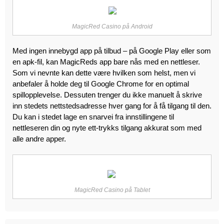
MagicRed Casino på Android
Med ingen innebygd app på tilbud – på Google Play eller som
en apk-fil, kan MagicReds app bare nås med en nettleser.
Som vi nevnte kan dette være hvilken som helst, men vi
anbefaler å holde deg til Google Chrome for en optimal
spillopplevelse. Dessuten trenger du ikke manuelt å skrive
inn stedets nettstedsadresse hver gang for å få tilgang til den.
Du kan i stedet lage en snarvei fra innstillingene til
nettleseren din og nyte ett-trykks tilgang akkurat som med
alle andre apper.
MagicRed Casino på Tablet