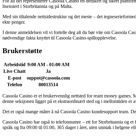
For all del representerer Casoola Casino en dedikert og sikret plattform
lisensiert i Storbritannia og på Malta.
Med sin tiltalende nettsidestruktur og det meste – det tegneserieforme
ekte penger.
I denne anmeldelsen vil vi fortelle deg alt du bør vite om Casoola Casin
nødvendige fakta knyttet til Casoola Casino-spillopplevelse.
Brukerstøtte
Arbeidstid
9:00 AM - 01:00 AM
Live Chatt
Ja
E-post
suppot@casoola.com
Telefon
80013514
Casoola Casino er et brukervennlig nettsted for ream money games. Me
denne seksjonen ligger på et ekstraordinært sted og i mellomtiden er 
Det er også mange måter å nå Casoola Casino kundesupport team. Dette
Casoola Casino har også to telefonnumre – ett for Storbritannia og et
språk og fra 09:00 til 01:00, 365 dager i året, uten unntak i helgene ell