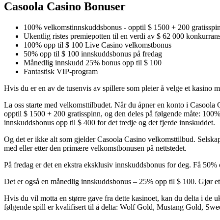
Casoola Casino Bonuser
100% velkomstinnskuddsbonus - opptil $ 1500 + 200 gratisspi
Ukentlig ristes premiepotten til en verdi av $ 62 000 konkurran
100% opp til $ 100 Live Casino velkomstbonus
50% opp til $ 100 innskuddsbonus på fredag
Månedlig innskudd 25% bonus opp til $ 100
Fantastisk VIP-program
Hvis du er en av de tusenvis av spillere som pleier å velge et kasino 
La oss starte med velkomsttilbudet. Når du åpner en konto i Casoola 
opptil $ 1500 + 200 gratisspinn, og den deles på følgende måte: 100%
innskuddsbonus opp til $ 400 for det tredje og det fjerde innskuddet.
Og det er ikke alt som gjelder Casoola Casino velkomsttilbud. Selskap
med eller etter den primære velkomstbonusen på nettstedet.
På fredag ​​er det en ekstra eksklusiv innskuddsbonus for deg. Få 50% o
Det er også en månedlig innskuddsbonus – 25% opp til $ 100. Gjør et
Hvis du vil motta en større gave fra dette kasinoet, kan du delta i d
følgende spill er kvalifisert til å delta: Wolf Gold, Mustang Gold, 