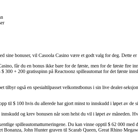
nn
ser
med sine bonuser, vil Casoola Casino være et godt valg for deg. Dette er
Casino, får du en bonus ikke bare for de første, men for de første fir
 $ 300 + 200 gratisspinn på Reactoonz spilleautomat for det første inn
et tilbyr også en spesialtilpasset velkomstbonus i sin live dealer-sek
pp til $ 100 hvis du allerede har gjort minst to innskudd i løpet av de 
 innskudd og krev bonusen når som helst du vil i løpet av måneden. H
e ukentlige spilleautomatturneringene. Du kan vinne opptil $ 62 000 med 
Sweet Bonanza, John Hunter graven til Scarab Queen, Great Rhino Megaw