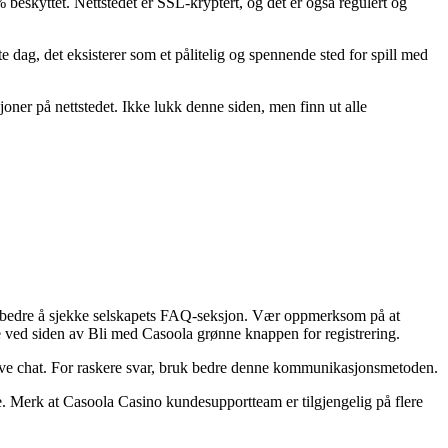
% beskyttet. Nettstedet er SSL-kryptert, og det er også regulert og
 dag, det eksisterer som et pålitelig og spennende sted for spill med
sjoner på nettstedet. Ikke lukk denne siden, men finn ut alle
ære bedre å sjekke selskapets FAQ-seksjon. Vær oppmerksom på at
re ved siden av Bli med Casoola grønne knappen for registrering.
 live chat. For raskere svar, bruk bedre denne kommunikasjonsmetoden.
e. Merk at Casoola Casino kundesupportteam er tilgjengelig på flere