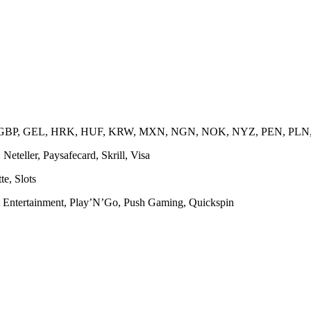
GBP, GEL, HRK, HUF, KRW, MXN, NGN, NOK, NYZ, PEN, PLN
eteller, Paysafecard, Skrill, Visa
te, Slots
Entertainment, Play’N’Go, Push Gaming, Quickspin