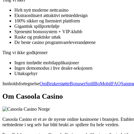
Helt nytt moderne nettcasino
Ekstraordinært attraktivt nettsteddesign
100% sikker og lisensiert plattform
Gigantisk spillportefølje
Sjenerøst bonussystem + VIP-klubb
Raske og praktiske uttak
De beste casino programvareleverandørene
Ting vi ikke godkjenner
Ingen innfødte mobilapplikasjoner
Ingen demomodus i live dealer-seksjonen
Uttaksgebyr
Innholdsfortegnelse
Om
Brukerstøtte
Bonuser
Spill
Bo
Mobil
FAQ
Samme
Om Casoola Casino
Casoola Casino er et av de nyeste online kasinoene i bransjen. Etablert
nettstedene i seg selv har blitt brukt av spillere fra hele verden.