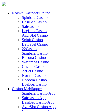
Norske Kasinoer Online
Spinbara Casino
BassBet Casino
Safecasino
Legiano Casino
AzurSlot Casino
Spinit Casino
BetLabel Casino
22Casino
Spinbara Casino
Rabona Casino
Wazamba Casino
Casinia Casino
22Bet Casino
Nomini Casino
Cadoola Casino
BoaBoa Casino
Casino Mobilapper
Spinbara Casino App
Safecasino App
BassBet Casino App
AzurSlot Casino App