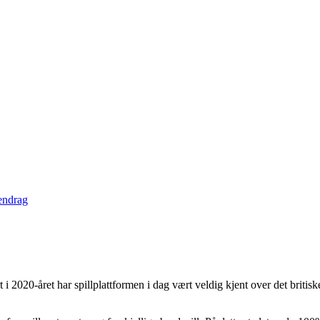
ndrag
 i 2020-året har spillplattformen i dag vært veldig kjent over det britis