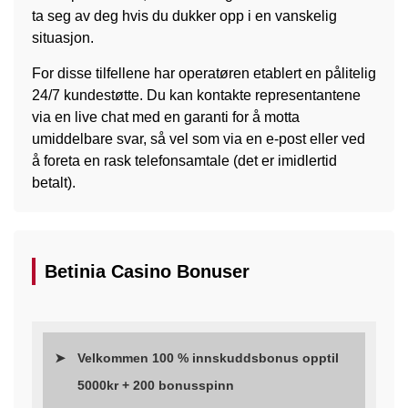
ta seg av deg hvis du dukker opp i en vanskelig
situasjon.
For disse tilfellene har operatøren etablert en pålitelig
24/7 kundestøtte. Du kan kontakte representantene
via en live chat med en garanti for å motta
umiddelbare svar, så vel som via en e-post eller ved
å foreta en rask telefonsamtale (det er imidlertid
betalt).
Betinia Casino Bonuser
Velkommen 100 % innskuddsbonus opptil
5000kr + 200 bonusspinn