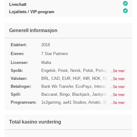
Livechatt
Lojalitets / VIP-program
Generell informasjon
Etablert:
2018
Eieren:
7 Star Partners
Licenser:
Malta
Språk:
Engelsk, Finsk, Norsk, Polsk, Portugisisk,
...Se mer
Russisk, Ungarsk
Valutaer:
BRL, CAD, EUR, HUF, INR, NOK, NZD, PLN,
...Se mer
RUB, SEK, USD
Betalinger:
Bank Wir Transfer, EcoPayz, Interac,
...Se mer
Mastercard, MiFinity, Neteller, Paysafecard,
Spill:
Baccarat, Bingo, Blackjack, Jackpots, Live
...Se mer
Skrill, Trustly, Visa
Casino, Poker, Roulette, Slots
Programvare:
1x2gaming, aa41 Studios, Amatic, Betsoft, BF
...Se mer
Games, BG Games, Casino Technology, EGT,
ELK, Evolution Gaming, Foxium, G.Games,
Gameberger Studios, Golden Rock Studios,
Total kasino vurdering
Green Jade, Inspired, Iron Dogs, iSoftBet,
JFTW, Leap, Merkur, Microgaming, NetEnt,
NetGaming, No Limit City, Playson, Play’N’Go,