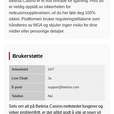
Betinia Casino er et flott område for igaming. Hvis du
er veldig opptatt av sikkerheten for
nettcasinoopplevelsen, vil du her føle deg 100%
sikker. Plattformen bruker reguleringstiltakene som
håndteres av MGA og skjuler ingen risiko for dine
midler eller personlige detaljer.
Brukerstøtte
Arbeidstid
24/7
Live Chatt
Ja
E-post
support@betinia.com
Telefon
Nei
Selv om alt på Betinia Casino-nettstedet fungerer og
virker problemfritt, er det alltid godt å vite at noen vil