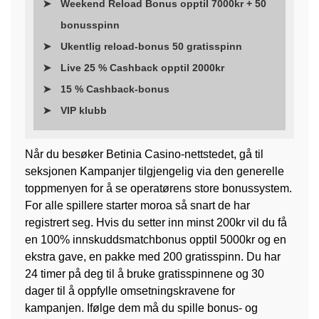
Weekend Reload Bonus opptil 7000kr + 50
bonusspinn
Ukentlig reload-bonus 50 gratisspinn
Live 25 % Cashback opptil 2000kr
15 % Cashback-bonus
VIP klubb
Når du besøker Betinia Casino-nettstedet, gå til
seksjonen Kampanjer tilgjengelig via den generelle
toppmenyen for å se operatørens store bonussystem.
For alle spillere starter moroa så snart de har
registrert seg. Hvis du setter inn minst 200kr vil du få
en 100% innskuddsmatchbonus opptil 5000kr og en
ekstra gave, en pakke med 200 gratisspinn. Du har
24 timer på deg til å bruke gratisspinnene og 30
dager til å oppfylle omsetningskravene for
kampanjen. Ifølge dem må du spille bonus- og