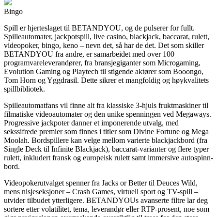
Bingo
Spill er hjerteslaget til BETANDYOU, og de pulserer for fullt.
Spilleautomater, jackpotspill, live casino, blackjack, baccarat, rulett,
videopoker, bingo, keno – nevn det, så har de det. Det som skiller
BETANDYOU fra andre, er samarbeidet med over 100
programvareleverandører, fra bransjegiganter som Microgaming,
Evolution Gaming og Playtech til stigende aktører som Booongo,
Tom Horn og Yggdrasil. Dette sikrer et mangfoldig og høykvalitets
spillbibliotek.
Spilleautomatfans vil finne alt fra klassiske 3-hjuls fruktmaskiner til
filmatiske videoautomater og den unike spenningen ved Megaways.
Progressive jackpoter danner et imponerende utvalg, med
sekssifrede premier som finnes i titler som Divine Fortune og Mega
Moolah. Bordspillere kan velge mellom varierte blackjackbord (fra
Single Deck til Infinite Blackjack), baccarat-varianter og flere typer
rulett, inkludert fransk og europeisk rulett samt immersive autospinn-
bord.
Videopokerutvalget spenner fra Jacks or Better til Deuces Wild,
mens nisjeseksjoner – Crash Games, virtuell sport og TV-spill –
utvider tilbudet ytterligere. BETANDYOUs avanserte filtre lar deg
sortere etter volatilitet, tema, leverandør eller RTP-prosent, noe som