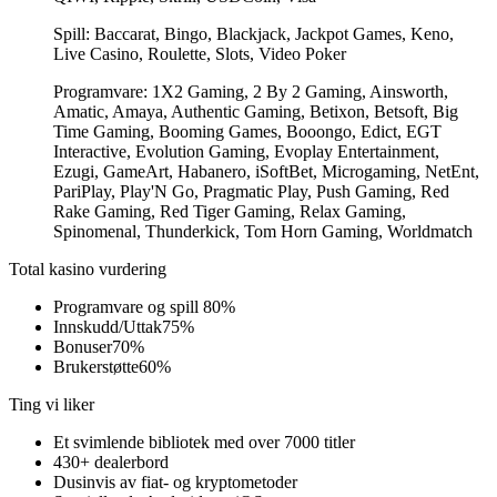
Spill:
Baccarat, Bingo, Blackjack, Jackpot Games, Keno,
Live Casino, Roulette, Slots, Video Poker
Programvare:
1X2 Gaming, 2 By 2 Gaming, Ainsworth,
Amatic, Amaya, Authentic Gaming, Betixon, Betsoft, Big
Time Gaming, Booming Games, Booongo, Edict, EGT
Interactive, Evolution Gaming, Evoplay Entertainment,
Ezugi, GameArt, Habanero, iSoftBet, Microgaming, NetEnt,
PariPlay, Play'N Go, Pragmatic Play, Push Gaming, Red
Rake Gaming, Red Tiger Gaming, Relax Gaming,
Spinomenal, Thunderkick, Tom Horn Gaming, Worldmatch
Total kasino vurdering
Programvare og spill
80%
Innskudd/Uttak
75%
Bonuser
70%
Brukerstøtte
60%
Ting vi liker
Et svimlende bibliotek med over 7000 titler
430+ dealerbord
Dusinvis av fiat- og kryptometoder