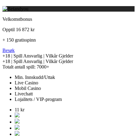
Velkomstbonus
Opptil 16 872 kr
+ 150 gratisspinn
Besøk
+18 | Spill Ansvarlig | Vilkår Gjelder
+18 | Spill Ansvarlig | Vilkår Gjelder
Totalt antall spill:
7000+
Min. Innskudd/Uttak
Live Casino
Mobil Casino
Livechatt
Lojalitets / VIP-program
11 kr