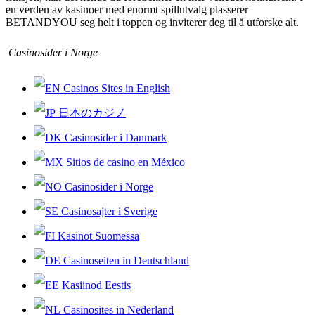
en verden av kasinoer med enormt spillutvalg plasserer
BETANDYOU seg helt i toppen og inviterer deg til å utforske alt.
Casinosider i Norge
Casinos Sites in English
日本のカジノ
Casinosider i Danmark
Sitios de casino en México
Casinosider i Norge
Casinosajter i Sverige
Kasinot Suomessa
Casinoseiten in Deutschland
Kasiinod Eestis
Casinosites in Nederland