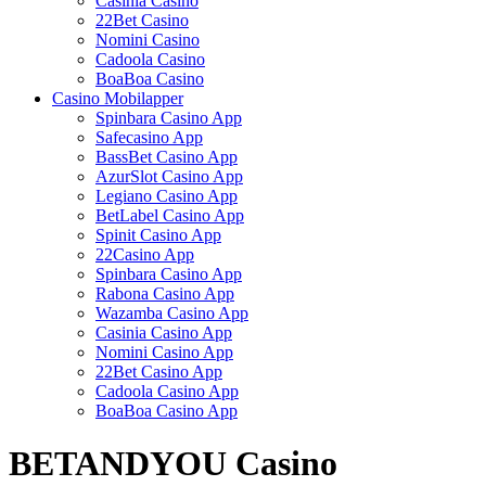
Casinia Casino
22Bet Casino
Nomini Casino
Cadoola Casino
BoaBoa Casino
Casino Mobilapper
Spinbara Casino App
Safecasino App
BassBet Casino App
AzurSlot Casino App
Legiano Casino App
BetLabel Casino App
Spinit Casino App
22Casino App
Spinbara Casino App
Rabona Casino App
Wazamba Casino App
Casinia Casino App
Nomini Casino App
22Bet Casino App
Cadoola Casino App
BoaBoa Casino App
BETANDYOU Casino