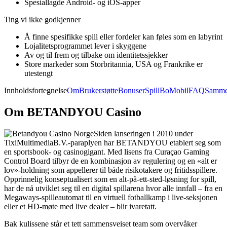
Spesiallagde Android- og iOS-apper
Ting vi ikke godkjenner
Å finne spesifikke spill eller fordeler kan føles som en labyrint
Lojalitetsprogrammet lever i skyggene
Av og til frem og tilbake om identitetssjekker
Store markeder som Storbritannia, USA og Frankrike er
utestengt
Innholdsfortegnelse
Om
Brukerstøtte
Bonuser
Spill
Bo
Mobil
FAQ
Samme
Om BETANDYOU Casino
Siden lanseringen i 2010 under
TixiMultimediaB.V.-paraplyen har BETANDYOU etablert seg som
en sportsbook- og casinogigant. Med lisens fra Curaçao Gaming
Control Board tilbyr de en kombinasjon av regulering og en «alt er
lov»-holdning som appellerer til både risikotakere og fritidsspillere.
Opprinnelig konseptualisert som en alt-på-ett-sted-løsning for spill,
har de nå utviklet seg til en digital spillarena hvor alle innfall – fra en
Megaways-spilleautomat til en virtuell fotballkamp i live-seksjonen
eller et HD-møte med live dealer – blir ivaretatt.
Bak kulissene står et tett sammensveiset team som overvåker