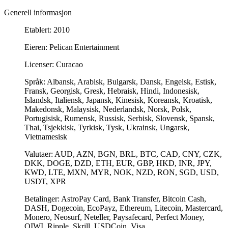
Generell informasjon
Etablert:
2010
Eieren:
Pelican Entertainment
Licenser:
Curacao
Språk:
Albansk, Arabisk, Bulgarsk, Dansk, Engelsk, Estisk,
Fransk, Georgisk, Gresk, Hebraisk, Hindi, Indonesisk,
Islandsk, Italiensk, Japansk, Kinesisk, Koreansk, Kroatisk,
Makedonsk, Malaysisk, Nederlandsk, Norsk, Polsk,
Portugisisk, Rumensk, Russisk, Serbisk, Slovensk, Spansk,
Thai, Tsjekkisk, Tyrkisk, Tysk, Ukrainsk, Ungarsk,
Vietnamesisk
Valutaer:
AUD, AZN, BGN, BRL, BTC, CAD, CNY, CZK,
DKK, DOGE, DZD, ETH, EUR, GBP, HKD, INR, JPY,
KWD, LTE, MXN, MYR, NOK, NZD, RON, SGD, USD,
USDT, XPR
Betalinger:
AstroPay Card, Bank Transfer, Bitcoin Cash,
DASH, Dogecoin, EcoPayz, Ethereum, Litecoin, Mastercard,
Monero, Neosurf, Neteller, Paysafecard, Perfect Money,
QIWI, Ripple, Skrill, USDCoin, Visa