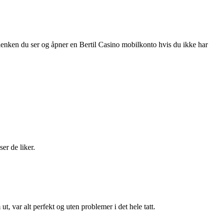
e lenken du ser og åpner en Bertil Casino mobilkonto hvis du ikke har
er de liker.
t, var alt perfekt og uten problemer i det hele tatt.