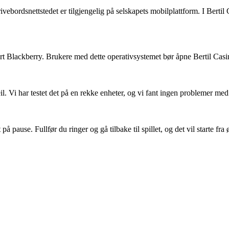
ivebordsnettstedet er tilgjengelig på selskapets mobilplattform. I Bertil
t Blackberry. Brukere med dette operativsystemet bør åpne Bertil Casin
l. Vi har testet det på en rekke enheter, og vi fant ingen problemer med 
på pause. Fullfør du ringer og gå tilbake til spillet, og det vil starte fra