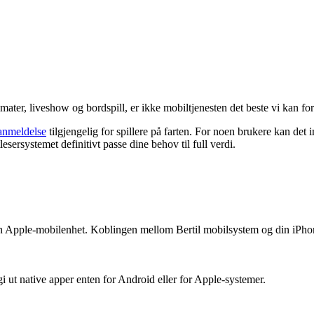
omater, liveshow og bordspill, er ikke mobiltjenesten det beste vi kan fo
 anmeldelse
tilgjengelig for spillere på farten. For noen brukere kan det i
esersystemet definitivt passe dine behov til full verdi.
in Apple-mobilenhet. Koblingen mellom Bertil mobilsystem og din iPhone 
i ut native apper enten for Android eller for Apple-systemer.