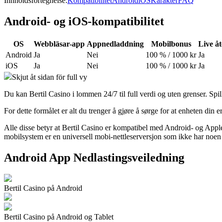
Innholdsfortegnelse:
Kompatibilitet
Android
iOS
Karakter
FAQ
Android- og iOS-kompatibilitet
OS
Webbläsar-app
Appnedladdning
Mobilbonus
Live åt
Android
Ja
Nei
100 % / 1000 kr
Ja
iOS
Ja
Nei
100 % / 1000 kr
Ja
Skjut åt sidan för full vy
Du kan Bertil Casino i lommen 24/7 til full verdi og uten grenser. Spil
For dette formålet er alt du trenger å gjøre å sørge for at enheten din e
Alle disse betyr at Bertil Casino er kompatibel med Android- og Appl
mobilsystem er en universell mobi-nettleserversjon som ikke har noen 
Android App Nedlastingsveiledning
Bertil Casino på Android
Bertil Casino på Android og Tablet