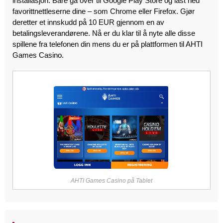
installasjon. Bare gå over til Google Play Store og last ned
favorittnettleserne dine – som Chrome eller Firefox. Gjør
deretter et innskudd på 10 EUR gjennom en av
betalingsleverandørene. Nå er du klar til å nyte alle disse
spillene fra telefonen din mens du er på plattformen til AHTI
Games Casino.
AHTI Games Casino på Tablet