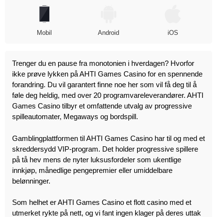
Mobil
Android
iOS
Trenger du en pause fra monotonien i hverdagen? Hvorfor
ikke prøve lykken på AHTI Games Casino for en spennende
forandring. Du vil garantert finne noe her som vil få deg til å
føle deg heldig, med over 20 programvareleverandører. AHTI
Games Casino tilbyr et omfattende utvalg av progressive
spilleautomater, Megaways og bordspill.
Gamblingplattformen til AHTI Games Casino har til og med et
skreddersydd VIP-program. Det holder progressive spillere
på tå hev mens de nyter luksusfordeler som ukentlige
innkjøp, månedlige pengepremier eller umiddelbare
belønninger.
Som helhet er AHTI Games Casino et flott casino med et
utmerket rykte på nett, og vi fant ingen klager på deres uttak