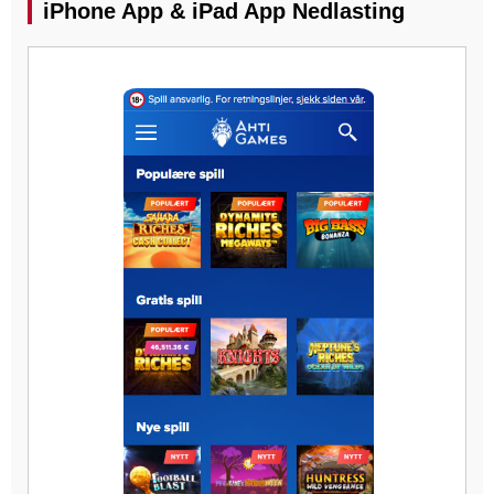
iPhone App & iPad App Nedlasting