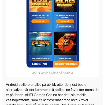
AHTI Games Casino på Android
Android-spillere er alltid på utkikk etter det nest beste
alternativet når det kommer til å spille sine favoritter mens de
er på farten. AHTI Games Casino har det i sin mobile
kasinoplattform, som er nettleserbasert og ikke krever