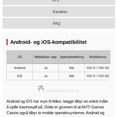
Karakter
FAQ
Android- og iOS-kompatibilitet
Liv
OS
Webbläsar-app
Appnedladdning
Mobilbonus
Android
Ja
Nei
100 % / 100 GS
iOS
Ja
Nei
100 % / 100 GS
Skjut åt sidan för full vy
Android og iOS har mye til felles: begge tilbyr en enkel måte
å spille kasinospill på. Dette er grunnen til at AHTI Games
Casino også tilbyr to mobile operativsystemer, Android og