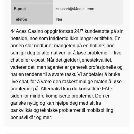
E-post
support@44aces.com
Telefon
Nei
44Aces Casino oppgir fortsatt 24/7 kundestøtte på sin
nettside, noe som imidlertid ikke lenger er tilfelle. En
annen stor nedtur er mangelen på en hotline, noe
som gir deg to alternativer for å løse problemer – live
chat eller e-post. Når det gjelder tjenestekvalitet,
varierer det, men agenter er generelt profesjonelle og
har en tendens til å svare raskt. Vi anbefaler å bruke
live chat, for å være den raskest mulige måten å løse
problemer på. Alternativt kan du konsultere FAQ-
siden for mindre kompliserte problemer. Den er
ganske nyttig og kan hjelpe deg med alt fra
bankvilkår og tekniske problemer til mobilspilling,
bonusvilkår og mer.