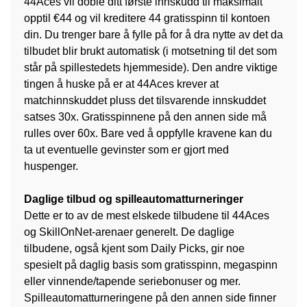
44Aces vil doble ditt første innskudd til maksimalt
opptil €44 og vil kreditere 44 gratisspinn til kontoen
din. Du trenger bare å fylle på for å dra nytte av det da
tilbudet blir brukt automatisk (i motsetning til det som
står på spillestedets hjemmeside). Den andre viktige
tingen å huske på er at 44Aces krever at
matchinnskuddet pluss det tilsvarende innskuddet
satses 30x. Gratisspinnene på den annen side må
rulles over 60x. Bare ved å oppfylle kravene kan du
ta ut eventuelle gevinster som er gjort med
huspenger.
Daglige tilbud og spilleautomatturneringer
Dette er to av de mest elskede tilbudene til 44Aces
og SkillOnNet-arenaer generelt. De daglige
tilbudene, også kjent som Daily Picks, gir noe
spesielt på daglig basis som gratisspinn, megaspinn
eller vinnende/tapende seriebonuser og mer.
Spilleautomatturneringene på den annen side finner