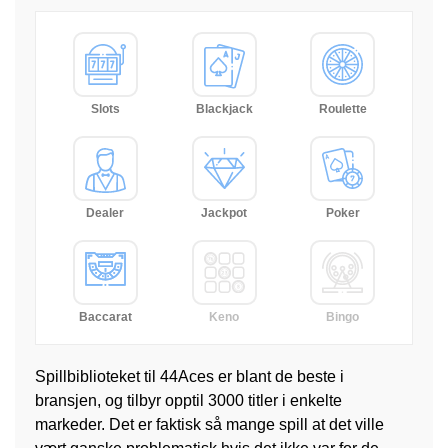
Slots
Blackjack
Roulette
Dealer
Jackpot
Poker
Baccarat
Keno
Bingo
Spillbiblioteket til 44Aces er blant de beste i
bransjen, og tilbyr opptil 3000 titler i enkelte
markeder. Det er faktisk så mange spill at det ville